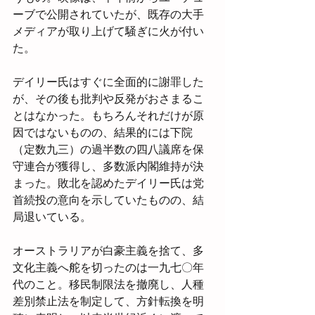
ーブで公開されていたが、既存の大手
メディアが取り上げて騒ぎに火が付い
た。
デイリー氏はすぐに全面的に謝罪した
が、その後も批判や反発がおさまるこ
とはなかった。もちろんそれだけが原
因ではないものの、結果的には下院
（定数九三）の過半数の四八議席を保
守連合が獲得し、多数派内閣維持が決
まった。敗北を認めたデイリー氏は党
首続投の意向を示していたものの、結
局退いている。
オーストラリアが白豪主義を捨て、多
文化主義へ舵を切ったのは一九七〇年
代のこと。移民制限法を撤廃し、人種
差別禁止法を制定して、方針転換を明