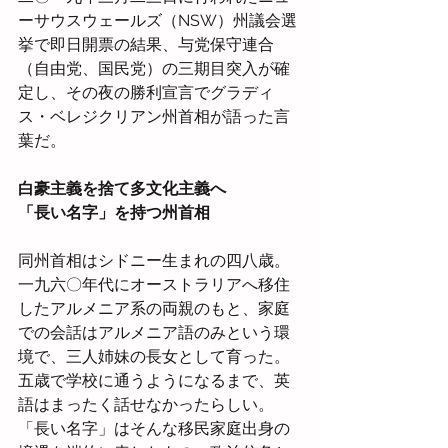
ーサウスウェールズ（NSW）州議会選
挙で即日開票の結果、与党保守連合
（自由党、国民党）の三期目突入が確
定し、その夜の勝利宣言でグラディ
ス・ベレジクリアン州首相が語った言
葉だ。
白豪主義を捨て多文化主義へ
「長い名字」を持つ州首相
同州首相はシドニー生まれの四八歳。
一九六〇年代にオーストラリアへ移住
したアルメニア系の両親のもと、家庭
での会話はアルメニア語のみという環
境で、三人姉妹の長女として育った。
五歳で学校に通うようになるまで、英
語はまったく話せなかったらしい。
「長い名字」はそんな移民家庭出身の