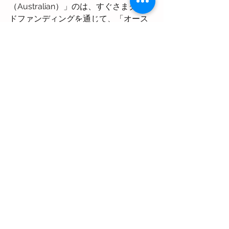
（Australian）」のは、すぐさまクラウ
ドファンディングを通じて、「オース
トラリアの少女たちをオーストラリア
デーの広告に戻そう（Put Aus girls 
back in Aus day ad）」と呼びかけられ
こと。当初の目標額は7時間でクリア
し、最終的に集まった一七万豪ドル
（約一三五〇万円）を使って、全国に
計一七の屋外広告と新聞七紙の全面広
告が出され、五〇〇枚のポスターが作
成され、余剰金は寄付された。
こういった経験をたくさん積み重ね
て、この国の人々はアイデンティティ
と正面から向き合っているのだなあ……
と思う。
移民が社会に溶け込むための支援や制
度はもちろん必要不可欠だ。同時に、