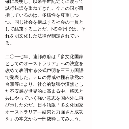
確に表明し、以来半世紀近くに渡って
試行錯誤を重ねてきた。今この国が目
指しているのは、多様性を尊重しつ
つ、同じ社会を構成する社会の一員と
して結束することだ。NSW州では、そ
れを明文化した法律が制定されてい
る。
二〇一七年、連邦政府は「多文化国家
としてのオーストラリア」への決意を
改めて表明する公式声明を三三カ国語
で発表した。テロの脅威や極右政党の
台頭等により、社会的緊張や漠然とし
た不安感が世界的に高まる中、移民と
共にやっていく強い意志を国内外に再
び示したのだ。日本語版「多文化国家
オーストラリア―結束と力強さと成功
を」の本文から一部抜粋してみよう。