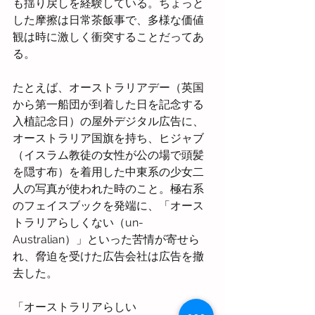
も揺り戻しを経験している。ちょっと
した摩擦は日常茶飯事で、多様な価値
観は時に激しく衝突することだってあ
る。
たとえば、オーストラリアデー（英国
から第一船団が到着した日を記念する
入植記念日）の屋外デジタル広告に、
オーストラリア国旗を持ち、ヒジャブ
（イスラム教徒の女性が公の場で頭髪
を隠す布）を着用した中東系の少女二
人の写真が使われた時のこと。極右系
のフェイスブックを発端に、「オース
トラリアらしくない（un-
Australian）」といった苦情が寄せら
れ、脅迫を受けた広告会社は広告を撤
去した。
「オーストラリアらしい