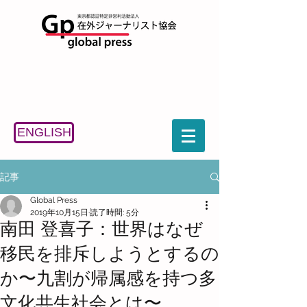
ENGLISH
記事
Global Press
2019年10月15日
読了時間: 5分
南田 登喜子：世界はなぜ
移民を排斥しようとするの
か〜九割が帰属感を持つ多
文化共生社会とは〜