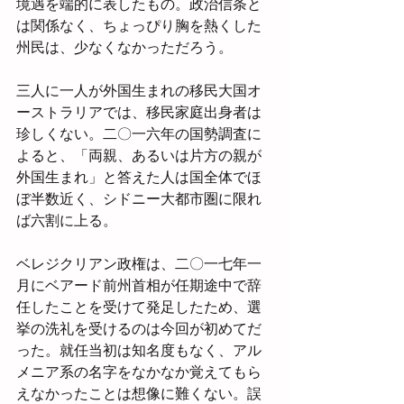
境遇を端的に表したもの。政治信条と
は関係なく、ちょっぴり胸を熱くした
州民は、少なくなかっただろう。
三人に一人が外国生まれの移民大国オ
ーストラリアでは、移民家庭出身者は
珍しくない。二〇一六年の国勢調査に
よると、「両親、あるいは片方の親が
外国生まれ」と答えた人は国全体でほ
ぼ半数近く、シドニー大都市圏に限れ
ば六割に上る。
ベレジクリアン政権は、二〇一七年一
月にベアード前州首相が任期途中で辞
任したことを受けて発足したため、選
挙の洗礼を受けるのは今回が初めてだ
った。就任当初は知名度もなく、アル
メニア系の名字をなかなか覚えてもら
えなかったことは想像に難くない。誤