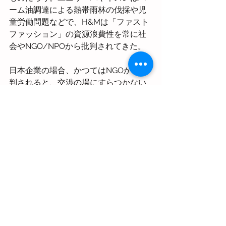
ーム油調達による熱帯雨林の伐採や児
童労働問題などで、H&Mは「ファスト
ファッション」の資源浪費性を常に社
会やNGO/NPOから批判されてきた。
日本企業の場合、かつてはNGOから批
判されると、交渉の場にすらつかない
ことも多かった。今でも同様の傾向は
残っている。しかしユニリーバ、ネス
レ、H&Mなどの欧州企業は、NGOから
の批判に逃げることはなかった。むし
ろ積極的に向き合い、パーム油問題で
は、問題解決のためのプラットフォー
ムも生まれた。
いま、環境問題において、国内外の
NGO/NPOの批判の矛先は日本のメガ
バンクに向けられている。石炭火力発