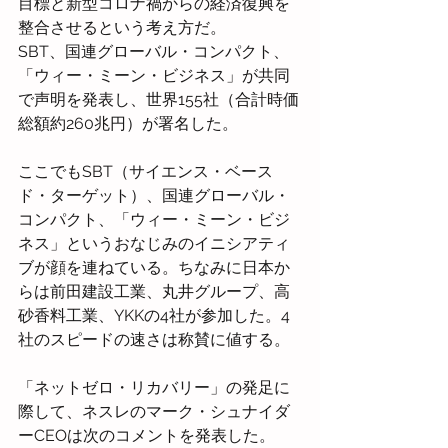
目標と新型コロナ禍からの経済復興を
整合させるという考え方だ。
SBT、国連グローバル・コンパクト、
「ウィー・ミーン・ビジネス」が共同
で声明を発表し、世界155社（合計時価
総額約260兆円）が署名した。
ここでもSBT（サイエンス・ベース
ド・ターゲット）、国連グローバル・
コンパクト、「ウィー・ミーン・ビジ
ネス」というおなじみのイニシアティ
ブが顔を連ねている。ちなみに日本か
らは前田建設工業、丸井グループ、高
砂香料工業、YKKの4社が参加した。4
社のスピードの速さは称賛に値する。
「ネットゼロ・リカバリー」の発足に
際して、ネスレのマーク・シュナイダ
ーCEOは次のコメントを発表した。