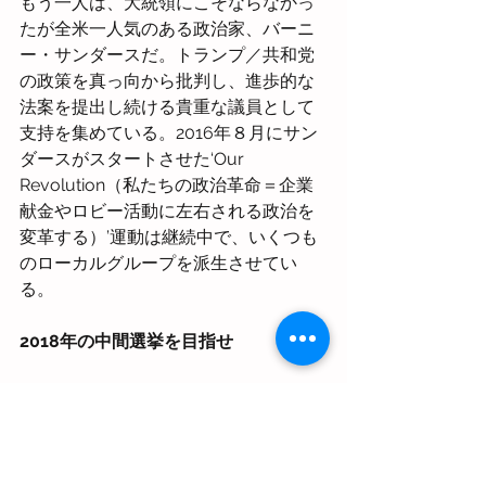
もう一人は、大統領にこそならなかっ
たが全米一人気のある政治家、バーニ
ー・サンダースだ。トランプ／共和党
の政策を真っ向から批判し、進歩的な
法案を提出し続ける貴重な議員として
支持を集めている。2016年８月にサン
ダースがスタートさせた‘Our 
Revolution（私たちの政治革命＝企業
献金やロビー活動に左右される政治を
変革する）’運動は継続中で、いくつも
のローカルグループを派生させてい
る。
2018年の中間選挙を目指せ
国会の過半数を共和党に与えてしまっ
たことを反省した市民たちは、2018年
の中間選挙で巻き返しを図るべく、備
え始めている。議会での投票歴を監視