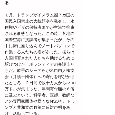
る
１月、トランプがイスラム圏７カ国の
国民入国禁止の大統領令を発令し、永
住権やビザの保持者までが空港で拘束
される事態となった。この時、各地の
国際空港に抗議者が集まったが、その
中に床に座り込んでノートパソコンで
作業する人たちの姿があった。彼らは
入国拒否された人たちを助けるために
駆けつけた、ボランティアの弁護士た
ちだ。歌手のシーアらが米自由人権協
会（弁護士団体）への寄付を呼びかけ
たところ、２日間で数十万人から2400
万ドルが集まった。年間寄付額の６倍
に及ぶという。科学者、医師、教師な
どの専門家団体や様々なNGOも、トラ
ンプと共和党の政策に反対声明をあ
げ、活動している。