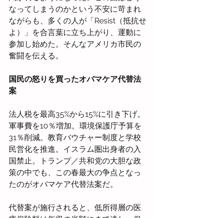
なってしまうのかという不安に苛まれ
ながらも、多くの人が「Resist（抵抗せ
よ）」を合言葉に立ち上がり、運動に
参加し始めた。そんなアメリカ市民の
奮闘を伝える。
国民の怒りを買ったオバマケア代替法
案
法人税を最高35%から15%に引き下げ。
軍事費を10％増加。環境保護庁予算を
31％削減。教育バウチャー制度と学校
民営化を推進。イスラム圏出身者の入
国禁止。トランプ／共和党の大胆な政
策の中でも、この春最大の争点となっ
たのがオバマケア代替法案だ。
代替案が施行されると、低所得層の医