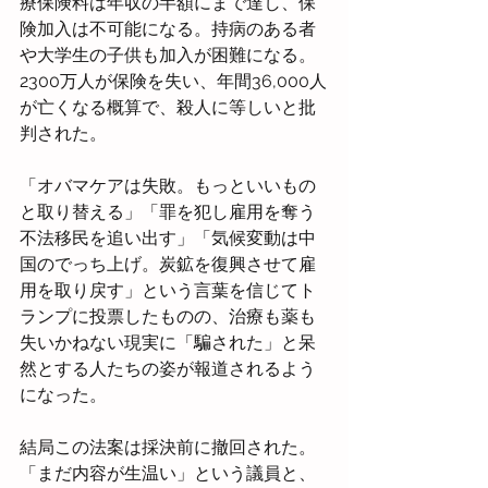
療保険料は年収の半額にまで達し、保
険加入は不可能になる。持病のある者
や大学生の子供も加入が困難になる。
2300万人が保険を失い、年間36,000人
が亡くなる概算で、殺人に等しいと批
判された。
「オバマケアは失敗。もっといいもの
と取り替える」「罪を犯し雇用を奪う
不法移民を追い出す」「気候変動は中
国のでっち上げ。炭鉱を復興させて雇
用を取り戻す」という言葉を信じてト
ランプに投票したものの、治療も薬も
失いかねない現実に「騙された」と呆
然とする人たちの姿が報道されるよう
になった。
結局この法案は採決前に撤回された。
「まだ内容が生温い」という議員と、