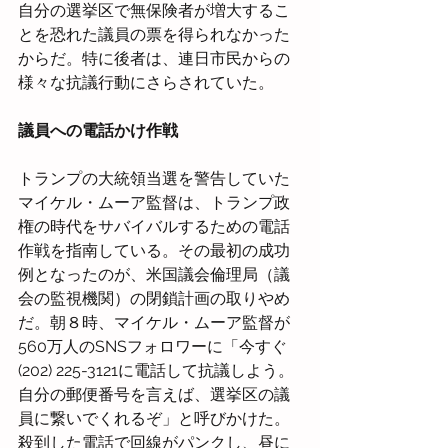
自分の選挙区で無保険者が増大するこ
とを恐れた議員の票を得られなかった
からだ。特に後者は、連日市民からの
様々な抗議行動にさらされていた。
議員への電話かけ作戦
トランプの大統領当選を警告していた
マイケル・ムーア監督は、トランプ政
権の時代をサバイバルするための電話
作戦を指南している。その最初の成功
例となったのが、米国議会倫理局（議
会の監視機関）の閉鎖計画の取りやめ
だ。朝８時、マイケル・ムーア監督が
560万人のSNSフォロワーに「今すぐ 
(202) 225-3121に電話して抗議しよう。
自分の郵便番号を言えば、選挙区の議
員に繋いでくれるぞ」と呼びかけた。
殺到した電話で回線がパンクし、昼に