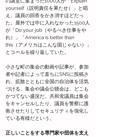
の講堂に集まった1000人が「Explain 
yourself（説明責任を果たせ）」と唱
え、議員の回答をかき消すほどだっ
た。屋外では中に入れなかった1500人
が「Do your job（やるべき仕事をや
れ）」「America is better than 
this（アメリカはこんな国じゃない）」
とコールを繰り返していた。
小さな町の集会の動画や記事が、参加
者や記者によって直ちにSNSに投稿さ
れ、拡散とともに全国の自治体を活気
づける。集会や議会公聴会は、どこも
かつてない盛況だ。共和党議員は集会
をキャンセルしたり、議員を警察に護
衛させたりしてセキュリティを強化し
ている有様だという。
正しいことをする専門家や団体を支え