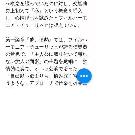
う概念を謳っていたのに対し、交響曲
史上初めて『私』という概念を導入
し、心情描写を試みたとフィルハーモ
ニア・チューリッヒは捉えている。
第一楽章『夢、情熱』では、フィルハ
ーモニア・チューリッヒが誇る弦楽器
の音色で、「主人公に取り付いて離れ
ない愛人の面影」の主題を繊細に、叙
情的に奏で、オペラ公演で培った、
「自己顕示欲よりも、慎み深く寄り添
うような」アプローチで音楽を雄弁に
語らせている。
第二楽章『舞踏会』でも、彼らの意図
している「客観性」を維持しており、
貴族的とも描写されるルイージらしい
棒さばきが聴かれる。第三楽章『野の
風景』は、根底から完全なる「静」が