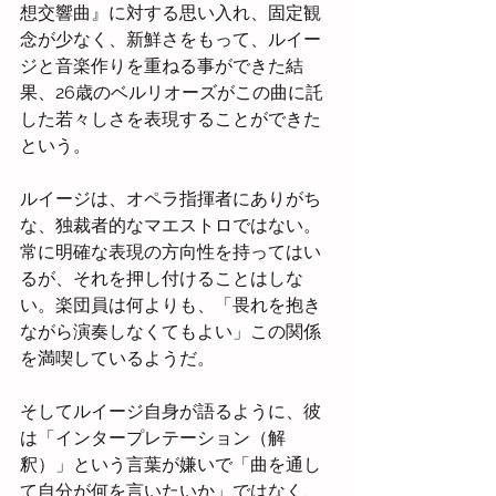
想交響曲』に対する思い入れ、固定観
念が少なく、新鮮さをもって、ルイー
ジと音楽作りを重ねる事ができた結
果、26歳のベルリオーズがこの曲に託
した若々しさを表現することができた
という。
ルイージは、オペラ指揮者にありがち
な、独裁者的なマエストロではない。
常に明確な表現の方向性を持ってはい
るが、それを押し付けることはしな
い。楽団員は何よりも、「畏れを抱き
ながら演奏しなくてもよい」この関係
を満喫しているようだ。
そしてルイージ自身が語るように、彼
は「インタープレテーション（解
釈）」という言葉が嫌いで「曲を通し
て自分が何を言いたいか」ではなく、