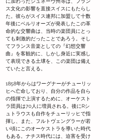
に加わったジュネーヴ州等は、フラン
ス文化の影響を直接スイスにもたらし
た。彼らがスイス連邦に加盟して十数
年後にベルリオーズが発表したこの革
命的な交響曲は、当時の楽団員にとっ
ても刺激的だったことであろう。そし
てフランス音楽としての『幻想交響
曲』を客観的に、しかし身近に実感し
て表現できる土壌を、この楽団は備え
ていたと言える。
1858年からはワーグナーがチューリッ
ヒへ亡命しており、自分の作品を自ら
の指揮で上演するために、オーケスト
ラ団員は70人に増員される。後にRシ
ュトラウスも自作をチューリッヒで指
揮し、また、フルトヴェングラーが若
い頃にこのオーケストラを導いた時代
もある。ナチス時代には、迫害を受け