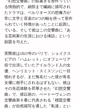
『幻想交響曲』の筋書きを形作ってい
る情熱的で、細部まで繊細に描写され
たドラマは、ベルリオーズの想像力が
常に文学と音楽の2つの軸を持って形作
られていく特徴があったことに起因し
ている。そして彼はこの交響曲に『あ
る芸術家の生涯における挿話』という
副題を与えた。
実際彼は1827年のパリで、シェイクス
ピアの『ハムレット』にオフェーリア
役で出演していたアイルランド人の女
優、ヘンリエット・スミスソンに一目
惚れするが、まだ無名だった彼が有名
女優に相手にされるはずもない。彼は
その失恋体験を昇華させた『幻想交響
曲』で、彼以前の、ベートーヴェンの
交響曲第６番に代表される「標題交響
曲」が自然描写を通した『私達』とい