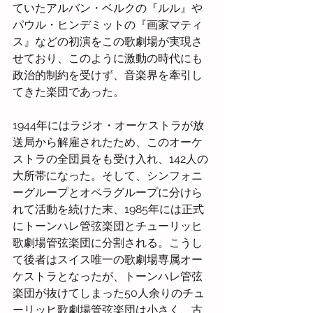
ていたアルバン・ベルクの『ルル』や
パウル・ヒンデミットの『画家マティ
ス』などの初演をこの歌劇場が実現さ
せており、このように激動の時代にも
政治的制約を受けず、音楽界を牽引し
てきた楽団であった。
1944年にはラジオ・オーケストラが放
送局から解雇されたため、このオーケ
ストラの全団員をも受け入れ、142人の
大所帯になった。そして、シンフォニ
ーグループとオペラグループに分けら
れて活動を続けた末、1985年には正式
にトーンハレ管弦楽団とチューリッヒ
歌劇場管弦楽団に分割される。こうし
て後者はスイス唯一の歌劇場専属オー
ケストラとなったが、トーンハレ管弦
楽団が抜けてしまった50人余りのチュ
ーリッヒ歌劇場管弦楽団は小さく、古