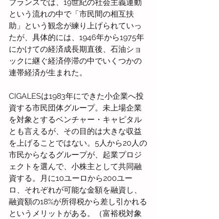
フランスでは、19世紀の社会主義運動
という流れの中で「市民間の相互扶
助」という観念が練り上げられていっ
たが、具体的には、1946年から1975年
にかけての経済成長期直後、石油ショ
ックに継ぐ経済停滞の中でいくつかの
連帯経済が生まれた。
CIGALESは1983年にできた小企業へ投
資する市民団体グループ。未上場企業
を対象とするベンチャー・キャピタル
とも言えるが、その目的は大きな収益
を上げることではない。5人から20人の
市民からなるグループが、起業プロジ
ェクトを選んで、小株主として共同融
資する。月に10ユーロから200ユー
ロ、それぞれが可能な金額を融資し、
融資額の18%が所得税から差し引かれる
というメリットがある。（富裕税対象