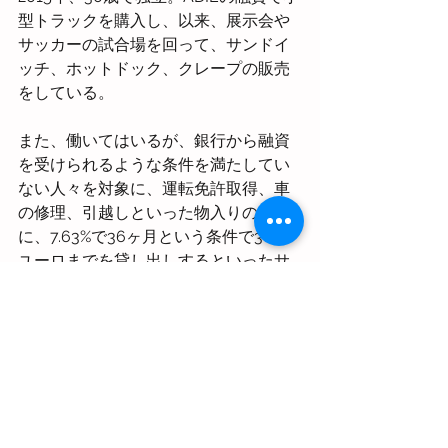
型トラックを購入し、以来、展示会や
サッカーの試合場を回って、サンドイ
ッチ、ホットドック、クレープの販売
をしている。
また、働いてはいるが、銀行から融資
を受けられるような条件を満たしてい
ない人々を対象に、運転免許取得、車
の修理、引越しといった物入りの時
に、7.63%で36ヶ月という条件で3000
ユーロまでを貸し出しするといったサ
ービス提供している。
2015年、フランス人は4億4千万ユーロ
を連帯企業に融資。連帯経済は、現
在、国内総生産の10%、教育・健康・社
会福祉、財政、保険などの分野で雇用
の12％を占めており、侮れない経済力