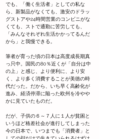
でも、「働く生活者」としての私な
ら、新製品がなくても、激安のドラッ
グストアや24時間営業のコンビニがな
くても、ストで通勤に苦労しても、
「みんなそれぞれ生活かかってるんだ
から」と我慢できる。
筆者が育った頃の日本は高度成長期真
っ只中。国民の80％近くが「自分は中
の上」と感じ、より便利に、より安
く、より多く消費することが美徳の時
代だった。だから、いち早く高齢化が
進み、経済停滞に陥った欧州を冷やや
かに見ていたものだ。
だが、子供の６～７人に１人が貧困と
いうほど格差社会が進行してしまった
今の日本で、いつまでも「消費者」と
しての顔だけで生きていられるはずは