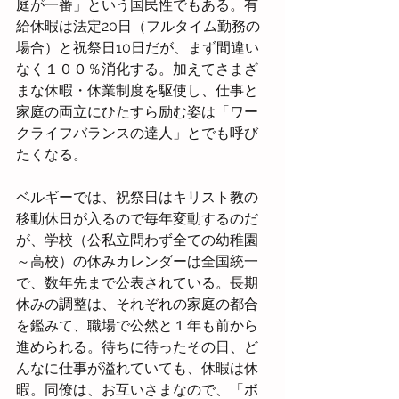
庭が一番」という国民性でもある。有
給休暇は法定20日（フルタイム勤務の
場合）と祝祭日10日だが、まず間違い
なく１００％消化する。加えてさまざ
まな休暇・休業制度を駆使し、仕事と
家庭の両立にひたすら励む姿は「ワー
クライフバランスの達人」とでも呼び
たくなる。
ベルギーでは、祝祭日はキリスト教の
移動休日が入るので毎年変動するのだ
が、学校（公私立問わず全ての幼稚園
～高校）の休みカレンダーは全国統一
で、数年先まで公表されている。長期
休みの調整は、それぞれの家庭の都合
を鑑みて、職場で公然と１年も前から
進められる。待ちに待ったその日、ど
んなに仕事が溢れていても、休暇は休
暇。同僚は、お互いさまなので、「ボ