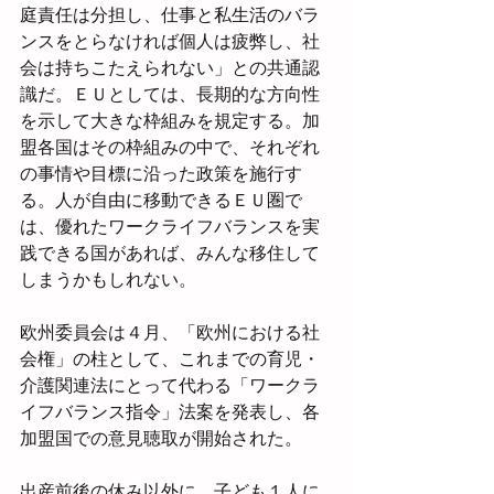
庭責任は分担し、仕事と私生活のバラ
ンスをとらなければ個人は疲弊し、社
会は持ちこたえられない」との共通認
識だ。ＥＵとしては、長期的な方向性
を示して大きな枠組みを規定する。加
盟各国はその枠組みの中で、それぞれ
の事情や目標に沿った政策を施行す
る。人が自由に移動できるＥＵ圏で
は、優れたワークライフバランスを実
践できる国があれば、みんな移住して
しまうかもしれない。
欧州委員会は４月、「欧州における社
会権」の柱として、これまでの育児・
介護関連法にとって代わる「ワークラ
イフバランス指令」法案を発表し、各
加盟国での意見聴取が開始された。
出産前後の休み以外に、子ども１人に