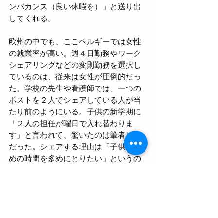
ンバカンス（良い休暇を）」と送り出
してくれる。
欧州の中でも、ここベルギーでは女性
の就業率が高い。週４日勤務やワーク
シェアリングなどの変則勤務を選択し
ているのは、従来は女性が圧倒的だっ
た。学校の先生や看護師では、一つの
ポストを２人でシェアしている人が当
たり前のようにいる。子供の新学期に
「２人の担任が曜日で入れ替わりま
す」と言われて、驚いたのは筆者だけ
だった。シェアする理由は「子供のた
めの時間を多めにとりたい」というの
がほとんど。介護では、末期ケアなど
限定的な期間を除けば、平日の日中は
専門職や福祉施設が、夜や週末は家族
が担うという分担が標準。重度の障が
い者や高齢者の介護を家人中心で担っ