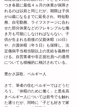
つき各親に最低４ヵ月の休業が保障さ
れるのは以前と同じだが、期限は子供
が12歳になるまでに延長され、時短勤
務、自宅勤務、ライフステージに合わ
せた部分休業などのフレキシブルな働
き方も可能にしなければならない。子
供が生まれる前後の父親休暇（10日）
や、介護休暇（年５日）も保障し、法
定傷病手当相当額以上の支給を義務付
ける。自営業者や非正規社員への適用
についても積極的に検討されている。
豊かさ謳歌、ベルギー人
さて、筆者の住むベルギーではどうだ
ろう。「休暇のために働く」と悪名高
きベルギー人については前号でも触れ
た通りだが、同時に「子ども好きで家