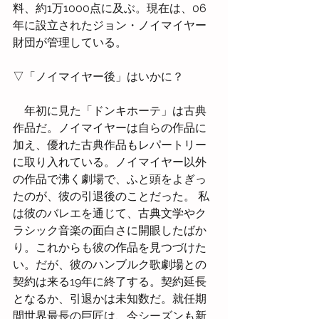
料、約1万1000点に及ぶ。現在は、06
年に設立されたジョン・ノイマイヤー
財団が管理している。
▽「ノイマイヤー後」はいかに？
　年初に見た「ドンキホーテ」は古典
作品だ。ノイマイヤーは自らの作品に
加え、優れた古典作品もレパートリー
に取り入れている。ノイマイヤー以外
の作品で沸く劇場で、ふと頭をよぎっ
たのが、彼の引退後のことだった。 私
は彼のバレエを通じて、古典文学やク
ラシック音楽の面白さに開眼したばか
り。これからも彼の作品を見つづけた
い。だが、彼のハンブルク歌劇場との
契約は来る19年に終了する。契約延長
となるか、引退かは未知数だ。就任期
間世界最長の巨匠は、今シーズンも新