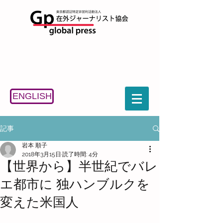
ENGLISH
記事
岩本 順子
2018年3月15日
読了時間: 4分
【世界から】半世紀でバレ
エ都市に 独ハンブルクを
変えた米国人