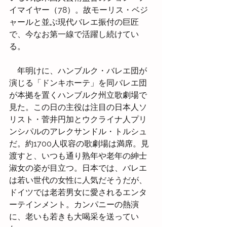
イマイヤー（78）。故モーリス・ベジ
ャールと並ぶ現代バレエ振付の巨匠
で、今なお第一線で活躍し続けてい
る。
　年明けに、ハンブルク・バレエ団が
演じる「ドンキホーテ」を同バレエ団
が本拠を置くハンブルク州立歌劇場で
見た。この日の主役は注目の日本人ソ
リスト・菅井円加とウクライナ人プリ
ンシパルのアレクサンドル・トルシュ
だ。約1700人収容の歌劇場は満席。見
渡すと、いつも通り熟年や老年の紳士
淑女の姿が目立つ。日本では、バレエ
は若い世代の女性に人気だそうだが、
ドイツでは老若男女に愛されるエンタ
ーテインメント。カンパニーの熱演
に、老いも若きも大喝采を送ってい