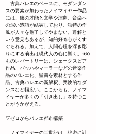
　古典バレエのベースに、モダンダン
スの要素が加わったノイマイヤー作品
には、彼の才能と文学や演劇、音楽へ
の深い造詣が結実しており、独特の作
風が人々を魅了してやまない。難解と
いう意見もあるが、知的好奇心がくす
ぐられる。加えて、人間心理を浮き彫
りにする演出は現代人の心に響く。160
ものレパートリーは、シェークスピア
作品、バッハやマーラーなどの音楽作
品のバレエ化、聖書を素材とする作
品、古典バレエの新解釈、実験的なダ
ンスなど幅広い。ここからも、ノイマ
イヤーが多くの「引き出し」を持つこ
とがうかがえる。
▽ゼロからバレエ都市構築
　ノイマイヤーの半世紀は、綿密に計