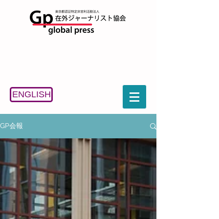
ENGLISH
GP会報